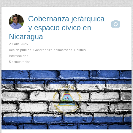
Gobernanza jerárquica
y espacio cívico en
Nicaragua
29. Abr. 2025
Acción pública
,
Gobernanza democrática
,
Política
Internacional
5 comentarios