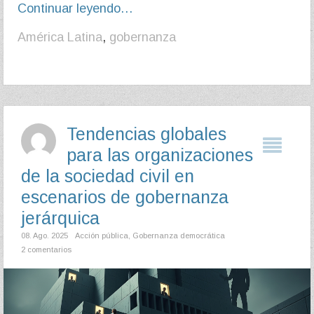
Continuar leyendo…
América Latina
,
gobernanza
Tendencias globales
para las organizaciones
de la sociedad civil en
escenarios de gobernanza
jerárquica
08. Ago. 2025
Acción pública
,
Gobernanza democrática
2 comentarios