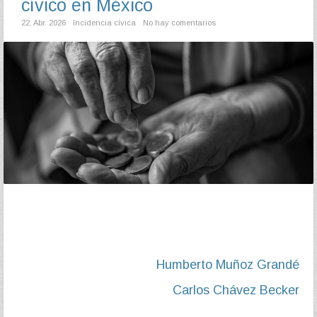
cívico en México
22. Abr. 2026
Incidencia cívica
No hay comentarios
Humberto Muñoz Grandé
Carlos Chávez Becker