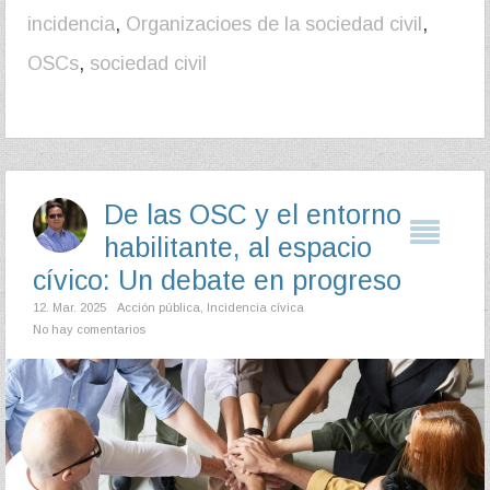
incidencia
,
Organizacioes de la sociedad civil
,
OSCs
,
sociedad civil
De las OSC y el entorno
habilitante, al espacio
cívico: Un debate en progreso
12. Mar. 2025
Acción pública
,
Incidencia cívica
No hay comentarios