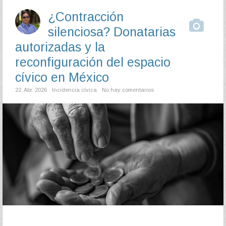
¿Contracción
silenciosa? Donatarias
autorizadas y la
reconfiguración del espacio
cívico en México
22. Abr. 2026
Incidencia cívica
No hay comentarios