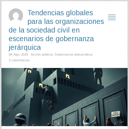
Tendencias globales
para las organizaciones
de la sociedad civil en
escenarios de gobernanza
jerárquica
08. Ago. 2025
Acción pública
,
Gobernanza democrática
2 comentarios