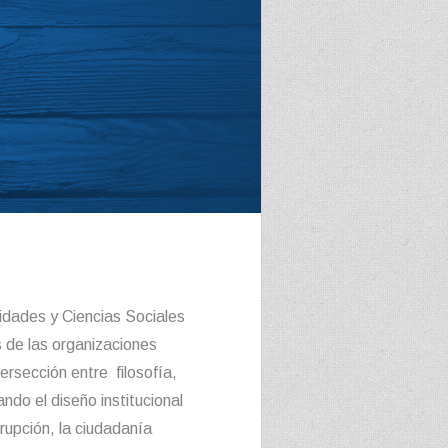
idades y Ciencias Sociales
 de las organizaciones
ersección entre filosofía,
ndo el diseño institucional
rupción, la ciudadanía