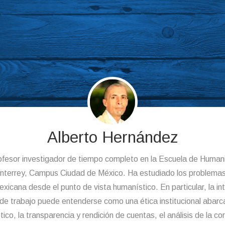
Alberto Hernández
rofesor investigador de tiempo completo en la Escuela de Human
nterrey, Campus Ciudad de México. Ha estudiado los problemas
icana desde el punto de vista humanístico. En particular, la int
a de trabajo puede entenderse como una ética institucional abarca
co, la transparencia y rendición de cuentas, el análisis de la cor