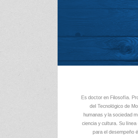
Es doctor en Filosofía. P
del Tecnológico de Mo
humanas y la sociedad mex
ciencia y cultura. Su líne
para el desempeño éti