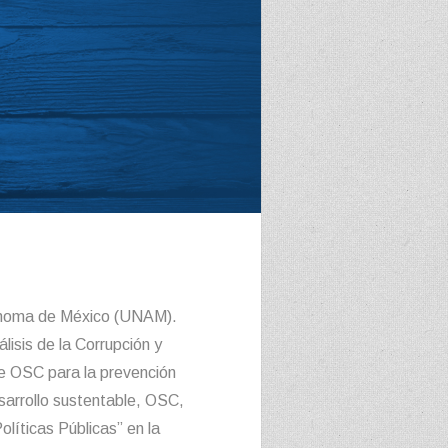
tónoma de México (UNAM).
sis de la Corrupción y
e OSC para la prevención
sarrollo sustentable, OSC,
líticas Públicas” en la