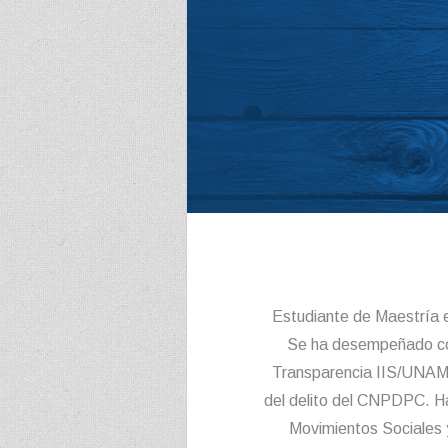
Estudiante de Maestría 
Se ha desempeñado com
Transparencia IIS/UNAM 
del delito del CNPDPC. Ha
Movimientos Sociales y