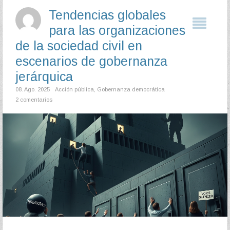
Tendencias globales
para las organizaciones
de la sociedad civil en
escenarios de gobernanza
jerárquica
08. Ago. 2025
Acción pública
,
Gobernanza democrática
2 comentarios