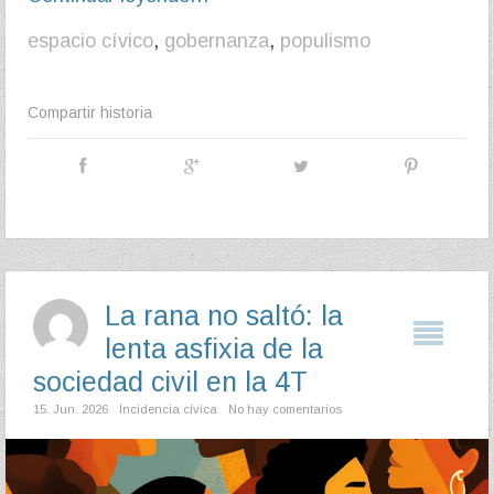
espacio cívico
,
gobernanza
,
populismo
Compartir historia
La rana no saltó: la
lenta asfixia de la
sociedad civil en la 4T
15. Jun. 2026
Incidencia cívica
No hay comentarios