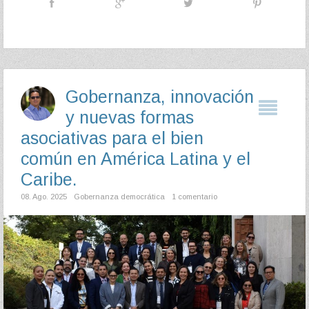
Gobernanza, innovación
y nuevas formas
asociativas para el bien
común en América Latina y el
Caribe.
08. Ago. 2025
Gobernanza democrática
1 comentario