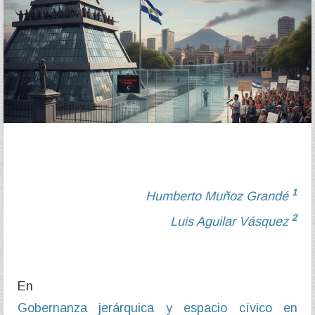
1
Humberto Muñoz Grandé
2
Luis Aguilar Vásquez
En
Gobernanza jerárquica y espacio cívico en