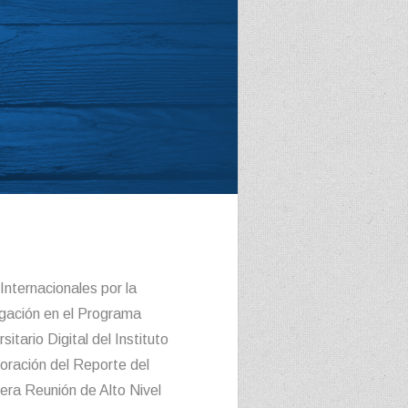
Internacionales por la
gación en el Programa
itario Digital del Instituto
boración del Reporte del
era Reunión de Alto Nivel