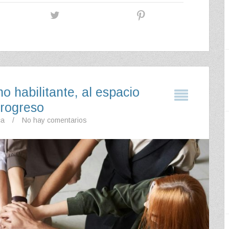
o habilitante, al espacio
progreso
ca
/
No hay comentarios