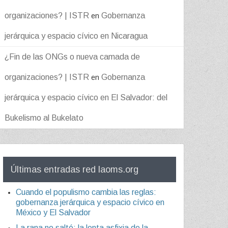
organizaciones? | ISTR
Gobernanza
en
jerárquica y espacio cívico en Nicaragua
¿Fin de las ONGs o nueva camada de
organizaciones? | ISTR
Gobernanza
en
jerárquica y espacio cívico en El Salvador: del
Bukelismo al Bukelato
Últimas entradas red laoms.org
Cuando el populismo cambia las reglas:
gobernanza jerárquica y espacio cívico en
México y El Salvador
La rana no saltó: la lenta asfixia de la