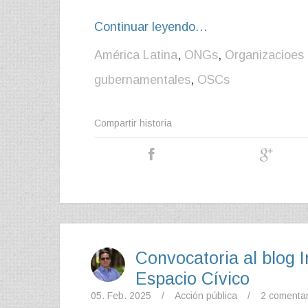
Continuar leyendo…
América Latina
,
ONGs
,
Organizacioes d
gubernamentales
,
OSCs
Compartir historia
Convocatoria al blog I
Espacio Cívico
05. Feb. 2025
/
Acción pública
/
2 comenta