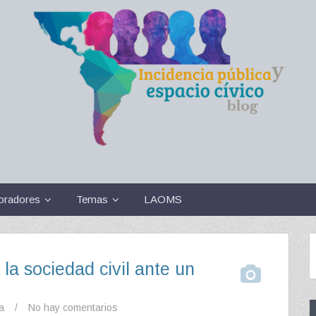
oradores
Temas
LAOMS
la sociedad civil ante un
a
/
No hay comentarios